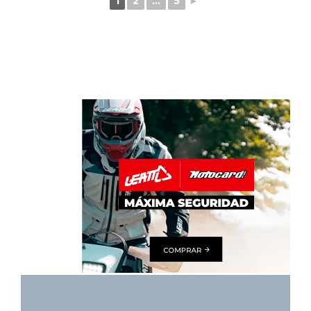
1
2
...
5
►