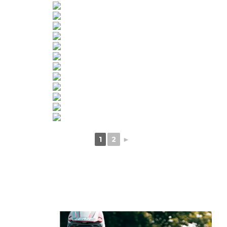
1
2
►