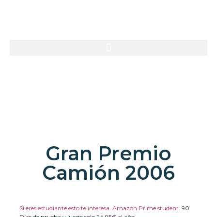
Gran Premio
Camión 2006
Si eres estudiante esto te interesa. Amazon Prime student
.
90
Días de prueba y luego solo 24,95€ al año