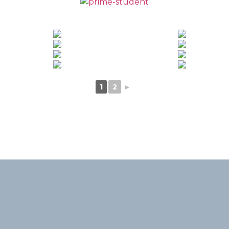
1
2
►