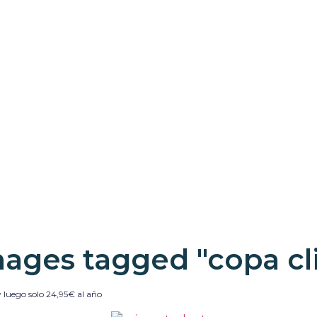
ages tagged "copa cl
 luego solo 24,95€ al año