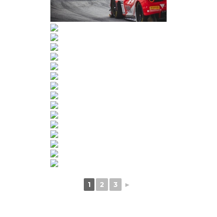
1
2
3
►