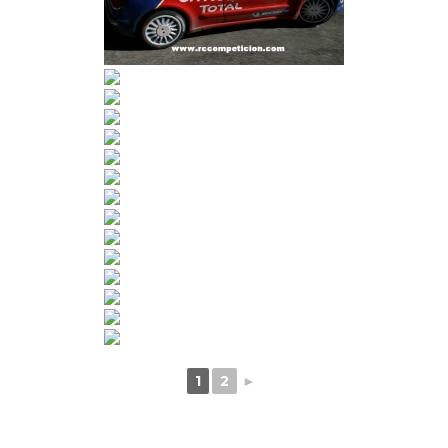
1
2
►